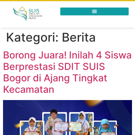
Kategori:
Berita
Borong Juara! Inilah 4 Siswa
Berprestasi SDIT SUIS
Bogor di Ajang Tingkat
Kecamatan